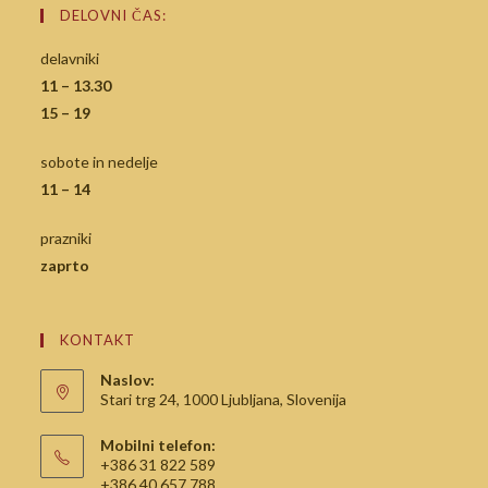
DELOVNI ČAS:
delavniki
11 – 13.30
15 – 19
sobote in nedelje
11 – 14
prazniki
zaprto
KONTAKT
Naslov:
Stari trg 24, 1000 Ljubljana, Slovenija
Mobilni telefon:
+386 31 822 589
+386 40 657 788